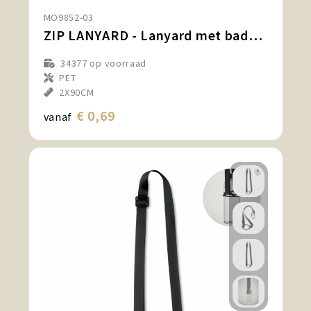
MO9852-03
ZIP LANYARD - Lanyard met badgehouder
34377
op voorraad
PET
2X90CM
€ 0,69
vanaf