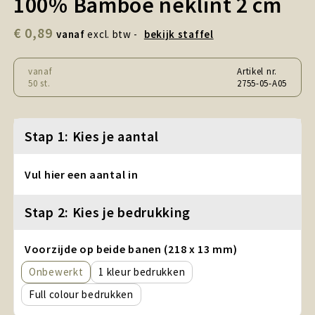
100% Bamboe neklint 2 cm
Snoepgoed en Koek
€ 0,89
vanaf
excl. btw -
bekijk staffel
Sport, Spel en Speelgoed
vanaf
Artikel nr.
Strand en Zomer
50 st.
2755-05-A05
Technologie
Stap 1: Kies je aantal
Tassen
Vul hier een aantal in
Textiel, Kleding en Caps
Stap 2: Kies je bedrukking
Wijngeschenken
Voorzijde op beide banen (218 x 13 mm)
Onbewerkt
1
Full colour