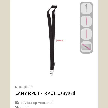
MO6100-03
LANY RPET - RPET Lanyard
172853
op voorraad
RPET