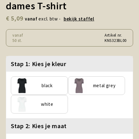
dames T-shirt
Snoepgoed en Koek
€ 5,09
Sport, Spel en Speelgoed
vanaf
excl. btw -
bekijk staffel
Strand en Zomer
vanaf
Artikel nr.
50 st.
KNS323BL00
Technologie
Stap 1: Kies je kleur
Tassen
Textiel, Kleding en Caps
black
metal grey
Wijngeschenken
white
Stap 2: Kies je maat