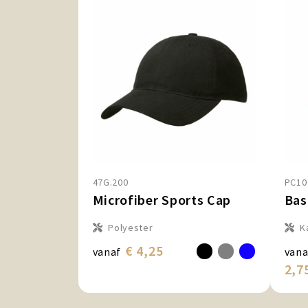
47G.200
PC10
Microfiber Sports Cap
Bas
Polyester
K
€ 4,25
vanaf
vana
2,7