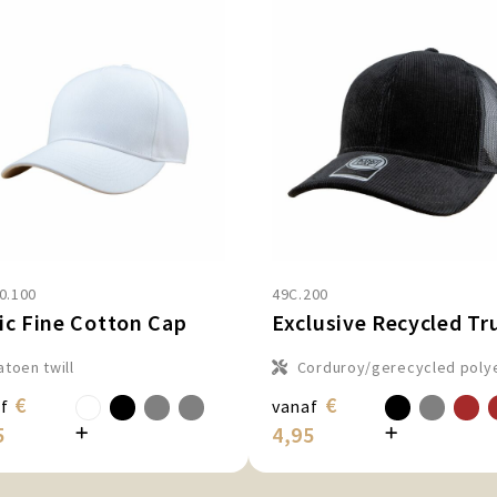
0.100
49C.200
ic Fine Cotton Cap
atoen twill
Corduroy/gerecycled poly
€
€
f
vanaf
5
4,95