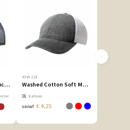
45W.228
Exclusive Recycled Trucker Rib Cap
Washed Cotton Soft Mesh Trucker Cap
ester
Katoen
€ 4,25
vanaf