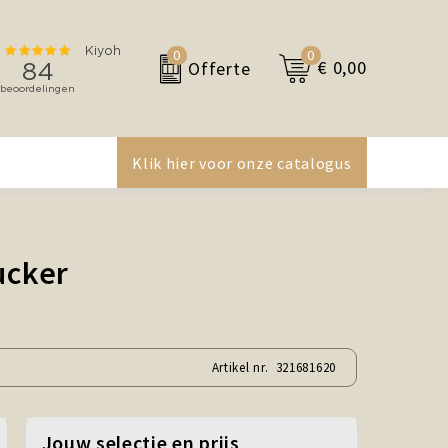
0
0
€ 0,00
Offerte
Klik hier voor onze catalogus
ucker
Artikel nr.
321681620
Jouw selectie en prijs