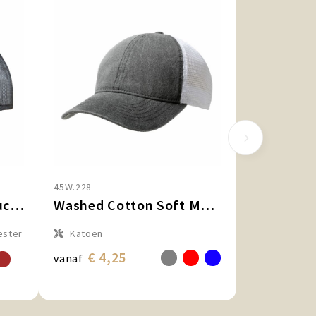
45W.228
Exclusive Recycled Trucker Rib Cap
Washed Cotton Soft Mesh Trucker Cap
ester
Katoen
€ 4,25
vanaf