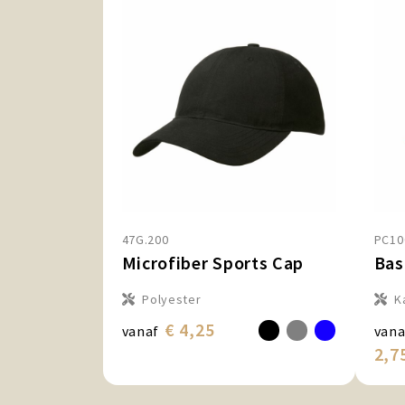
47G.200
PC10
Microfiber Sports Cap
Bas
Polyester
K
€ 4,25
vanaf
vana
2,7