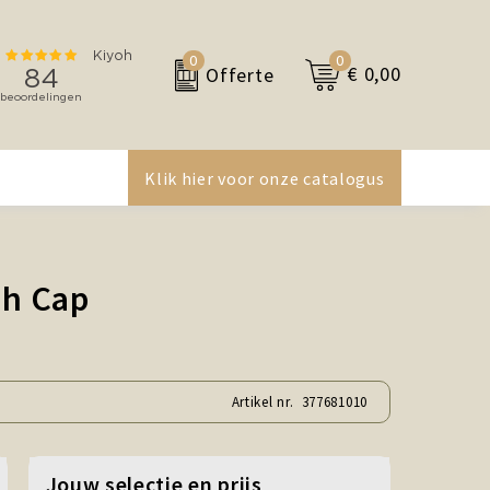
0
0
€ 0,00
Offerte
Klik hier voor onze catalogus
sh Cap
Artikel nr.
377681010
Jouw selectie en prijs