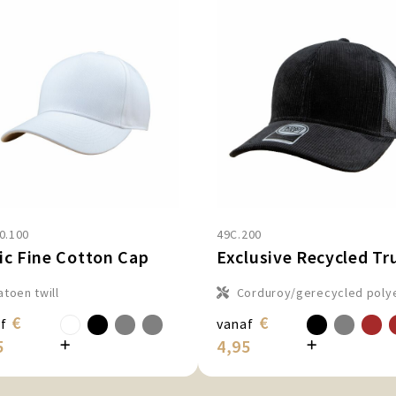
0.100
49C.200
ic Fine Cotton Cap
atoen twill
Corduroy/gerecycled poly
€
€
f
vanaf
5
4,95