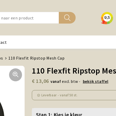
tact
ps
110 Flexfit Ripstop Mesh Cap
110 Flexfit Ripstop Me
€ 13,06
vanaf
excl. btw -
bekijk staffel
Leverbaar
-
vanaf
50 st.
Stap 1: Kies je kleur