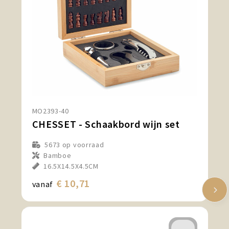
MO2393-40
CHESSET - Schaakbord wijn set
5673
op voorraad
Bamboe
16.5X14.5X4.5CM
€ 10,71
vanaf