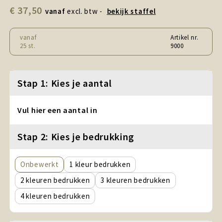
Snoepgoed en Koek
€ 37,50
vanaf
excl. btw -
bekijk staffel
Sport, Spel en Speelgoed
vanaf
Artikel nr.
25 st.
9000
Strand en Zomer
Technologie
Stap 1: Kies je aantal
Tassen
Vul hier een aantal in
Textiel, Kleding en Caps
Stap 2: Kies je bedrukking
Wijngeschenken
Onbewerkt
1
2
3
4