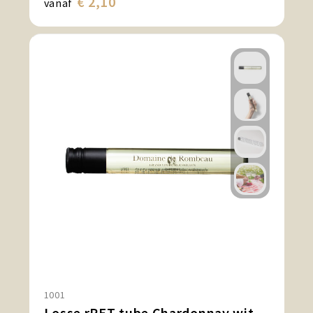
€ 2,10
vanaf
1001
Losse rPET tube Chardonnay witte wijn