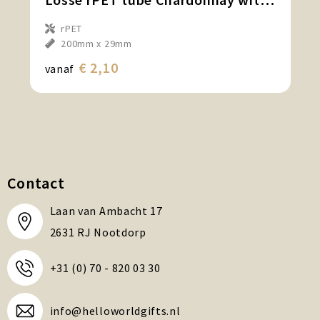
rPET
200mm x 29mm
€ 2,10
vanaf
Contact
Laan van Ambacht 17
2631 RJ Nootdorp
+31 (0) 70 - 820 03 30
info@helloworldgifts.nl