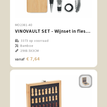
MO2381-40
VINOVAULT SET - Wijnset in flesvorm
3373
op voorraad
Bamboe
29X8.5X3CM
€ 7,64
vanaf