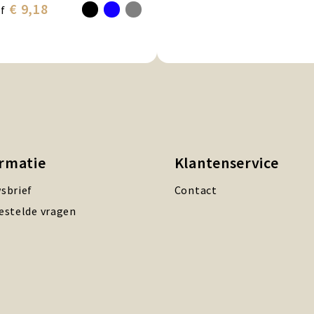
€ 9,18
f
ormatie
Klantenservice
sbrief
Contact
estelde vragen