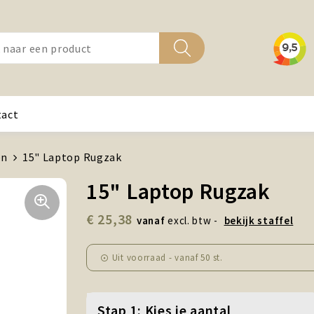
tact
en
15" Laptop Rugzak
15" Laptop Rugzak
€ 25,38
vanaf
excl. btw -
bekijk staffel
Uit voorraad -
vanaf
50 st.
Stap 1: Kies je aantal