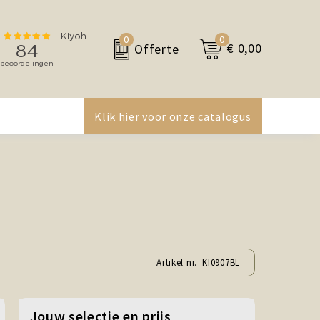
0
0
€ 0,00
Offerte
Klik hier voor onze catalogus
Artikel nr.
KI0907BL
Jouw selectie en prijs