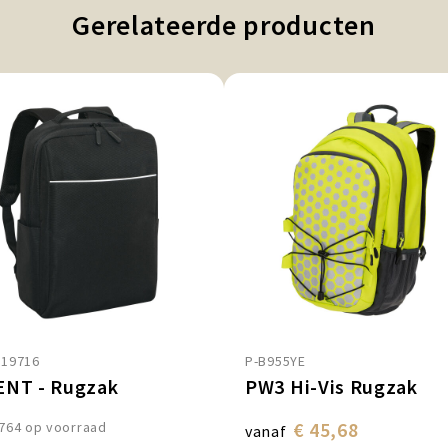
Gerelateerde producten
819716
P-B955YE
NT - Rugzak
PW3 Hi-Vis Rugzak
€ 45,68
764
op voorraad
vanaf