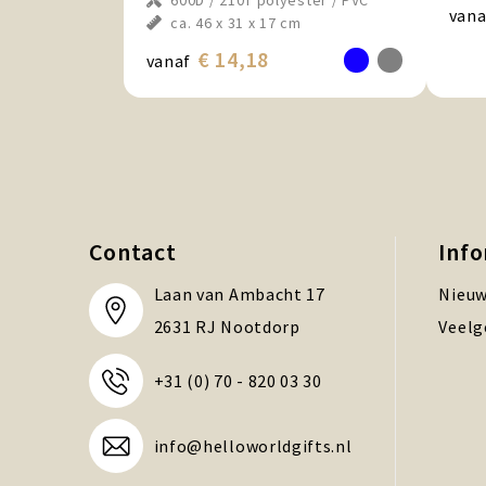
600D / 210T polyester / PVC
vana
ca. 46 x 31 x 17 cm
€ 14,18
vanaf
Contact
Inf
Laan van Ambacht 17
Nieuw
2631 RJ Nootdorp
Veelg
+31 (0) 70 - 820 03 30
info@helloworldgifts.nl