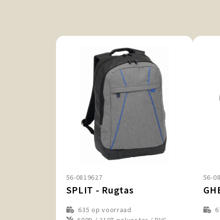
56-0819627
56-0
SPLIT - Rugtas
GHE
635
op voorraad
6