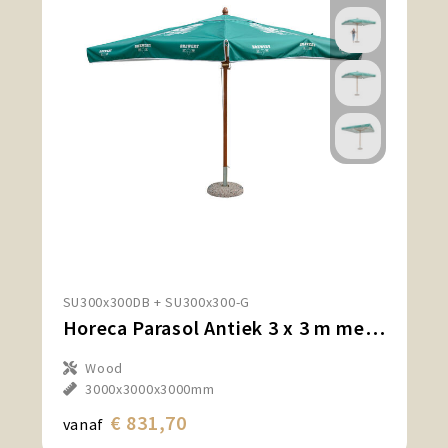
SU300x300DB + SU300x300-G
Horeca Parasol Antiek 3 x 3 m met Print
Wood
3000x3000x3000mm
€ 831,70
vanaf