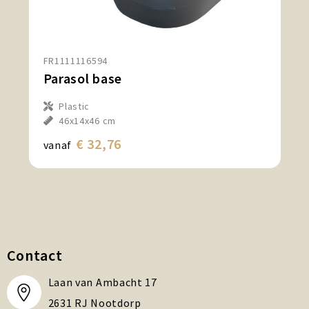
FR1111116594
Parasol base
Plastic
46x14x46 cm
€ 32,76
vanaf
Contact
Laan van Ambacht 17
2631 RJ Nootdorp