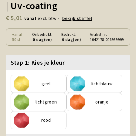
| Uv-coating
Snoepgoed en Koek
€ 5,01
Sport, Spel en Speelgoed
vanaf
excl. btw -
bekijk staffel
Strand en Zomer
vanaf
Onbedrukt:
Bedrukt:
Artikel nr.
50 st.
0 dag(en)
0 dag(en)
1042178-006999999
Technologie
Stap 1: Kies je kleur
Tassen
Textiel, Kleding en Caps
geel
lichtblauw
Wijngeschenken
lichtgroen
oranje
rood