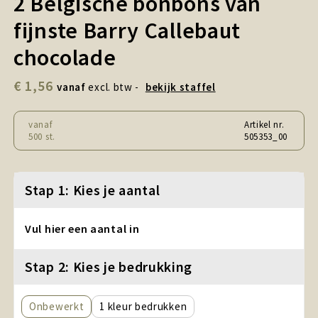
2 Belgische bonbons van
Snoepgoed en Koek
fijnste Barry Callebaut
Sport, Spel en Speelgoed
chocolade
Strand en Zomer
€ 1,56
vanaf
excl. btw -
bekijk staffel
Technologie
vanaf
Artikel nr.
500 st.
505353_00
Tassen
Textiel, Kleding en Caps
Stap 1: Kies je aantal
Wijngeschenken
Vul hier een aantal in
Stap 2: Kies je bedrukking
Onbewerkt
1