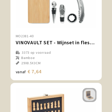
MO2381-40
VINOVAULT SET - Wijnset in flesvorm
3373
op voorraad
Bamboe
29X8.5X3CM
€ 7,64
vanaf