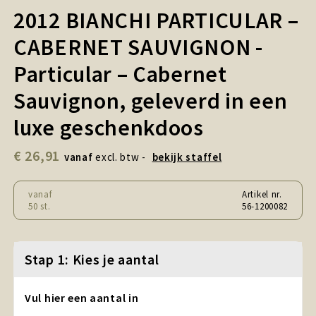
Snoepgoed en Koek
2012 BIANCHI PARTICULAR –
CABERNET SAUVIGNON -
Sport, Spel en Speelgoed
Particular – Cabernet
Strand en Zomer
Sauvignon, geleverd in een
Technologie
luxe geschenkdoos
Tassen
€ 26,91
vanaf
excl. btw -
bekijk staffel
Textiel, Kleding en Caps
vanaf
Artikel nr.
50 st.
56-1200082
Wijngeschenken
Stap 1: Kies je aantal
Vul hier een aantal in