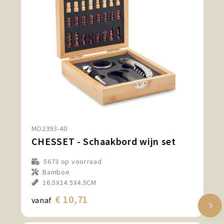
MO2393-40
CHESSET - Schaakbord wijn set
5673
op voorraad
Bamboe
16.5X14.5X4.5CM
€ 10,71
vanaf