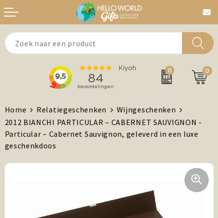
Aanstekers
Bedankt
0
0
Agenda's + Kalenders
Beurzen & Events
Auto en Fiets
Chocolade
Home
Relatiegeschenken
Wijngeschenken
2012 BIANCHI PARTICULAR – CABERNET SAUVIGNON -
Antistress artikelen
Dag van de Zorg
Particular – Cabernet Sauvignon, geleverd in een luxe
geschenkdoos
Brievenbuspost
Gefeliciteerd
Drinkwaren, Servies en Lunch
Kerst
Feest / Festival artikelen
MVO/Duurzame geschenken