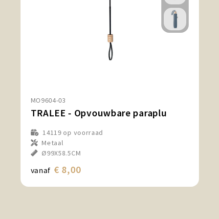
MO9604-03
TRALEE - Opvouwbare paraplu
14119
op voorraad
Metaal
Ø99X58.5CM
€ 8,00
vanaf