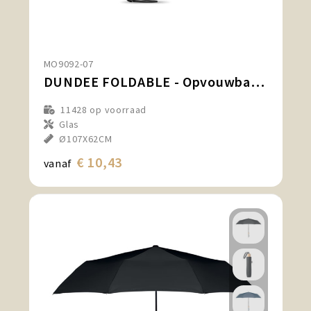
MO9092-07
DUNDEE FOLDABLE - Opvouwbare reversible paraplu
11428
op voorraad
Glas
Ø107X62CM
€ 10,43
vanaf