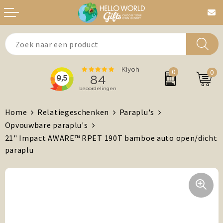
Aanstekers
Bedankt
0
0
Agenda's + Kalenders
Beurzen & Events
Auto en Fiets
Chocolade
Home
Relatiegeschenken
Paraplu's
Opvouwbare paraplu's
Antistress artikelen
Dag van de Zorg
21" Impact AWARE™ RPET 190T bamboe auto open/dicht
paraplu
Brievenbuspost
Gefeliciteerd
Drinkwaren, Servies en Lunch
Kerst
Feest / Festival artikelen
MVO/Duurzame geschenken