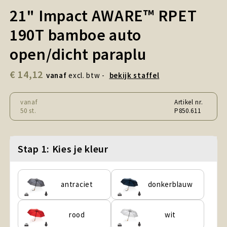
Snoepgoed en Koek
21" Impact AWARE™ RPET
190T bamboe auto
Sport, Spel en Speelgoed
open/dicht paraplu
Strand en Zomer
€ 14,12
vanaf
excl. btw -
bekijk staffel
Technologie
vanaf
Artikel nr.
Tassen
50 st.
P850.611
Textiel, Kleding en Caps
Stap 1: Kies je kleur
Wijngeschenken
antraciet
donkerblauw
rood
wit