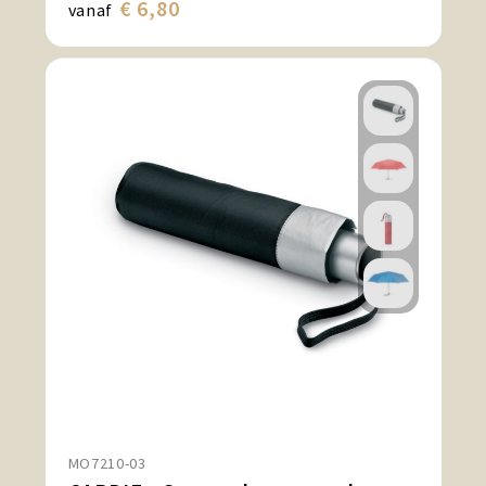
€ 6,80
vanaf
MO7210-03