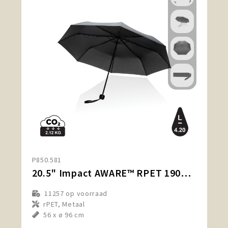
P850.581
20.5" Impact AWARE™ RPET 190T mini paraplu
11257
op voorraad
rPET, Metaal
56 x ø 96 cm