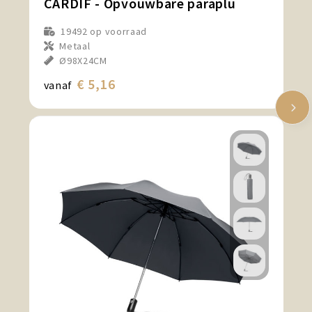
CARDIF - Opvouwbare paraplu
19492
op voorraad
Metaal
Ø98X24CM
€ 5,16
vanaf