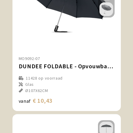
MO9092-07
DUNDEE FOLDABLE - Opvouwbare reversible paraplu
11428
op voorraad
Glas
Ø107X62CM
€ 10,43
vanaf