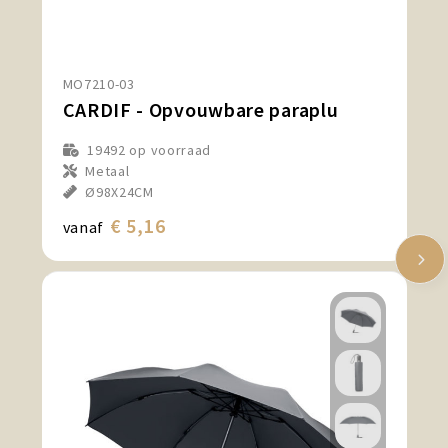
MO7210-03
CARDIF - Opvouwbare paraplu
19492
op voorraad
Metaal
Ø98X24CM
€ 5,16
vanaf