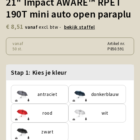
21" Impact AWARE™ RPET
Snoepgoed en Koek
190T mini auto open paraplu
Sport, Spel en Speelgoed
€ 8,51
vanaf
excl. btw -
bekijk staffel
Strand en Zomer
vanaf
Artikel nr.
Technologie
50 st.
P850.591
Tassen
Stap 1: Kies je kleur
Textiel, Kleding en Caps
antraciet
donkerblauw
Wijngeschenken
rood
wit
zwart