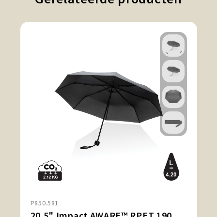
P850.581
20.5" Impact AWARE™ RPET 190T mini paraplu