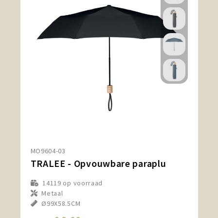
MO9604-03
TRALEE - Opvouwbare paraplu
14119
op voorraad
Metaal
Ø99X58.5CM