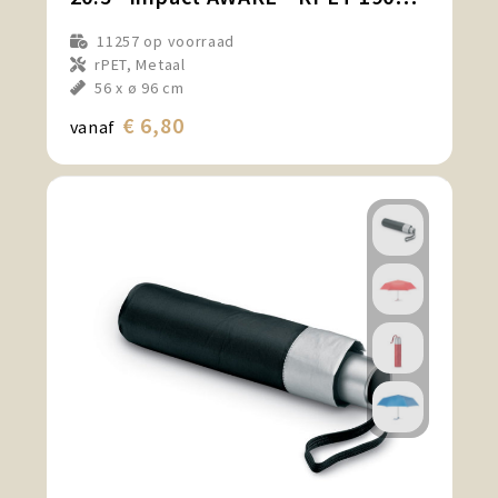
11257
op voorraad
rPET, Metaal
56 x ø 96 cm
€ 6,80
vanaf