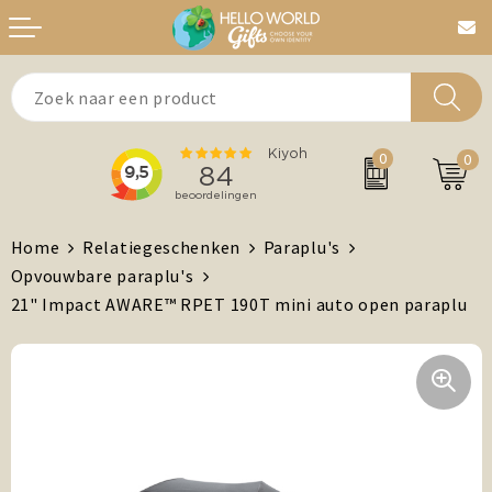
Aanstekers
Bedankt
0
0
Agenda's + Kalenders
Beurzen & Events
Auto en Fiets
Chocolade
Home
Relatiegeschenken
Paraplu's
Opvouwbare paraplu's
Antistress artikelen
Dag van de Zorg
21" Impact AWARE™ RPET 190T mini auto open paraplu
Brievenbuspost
Gefeliciteerd
Drinkwaren, Servies en Lunch
Kerst
Feest / Festival artikelen
MVO/Duurzame geschenken