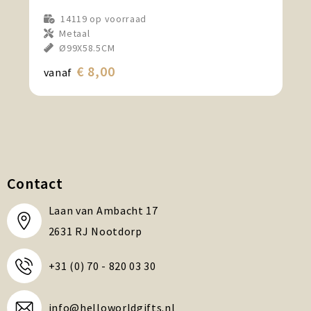
14119
op voorraad
Metaal
Ø99X58.5CM
€ 8,00
vanaf
Contact
Laan van Ambacht 17
2631 RJ Nootdorp
+31 (0) 70 - 820 03 30
info@helloworldgifts.nl