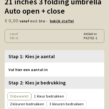
21 inches 3 folding umbrella
Snoepgoed en Koek
Auto open + close
Sport, Spel en Speelgoed
€ 0,00
vanaf
excl. btw -
bekijk staffel
Strand en Zomer
vanaf
Artikel nr.
Technologie
500 st.
PA275Z-1
Tassen
Stap 1: Kies je aantal
Textiel, Kleding en Caps
Vul hier een aantal in
Wijngeschenken
Stap 2: Kies je bedrukking
Onbewerkt
1
2
3