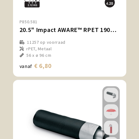
P850.581
20.5" Impact AWARE™ RPET 190T mini paraplu
11257
op voorraad
rPET, Metaal
56 x ø 96 cm
€ 6,80
vanaf