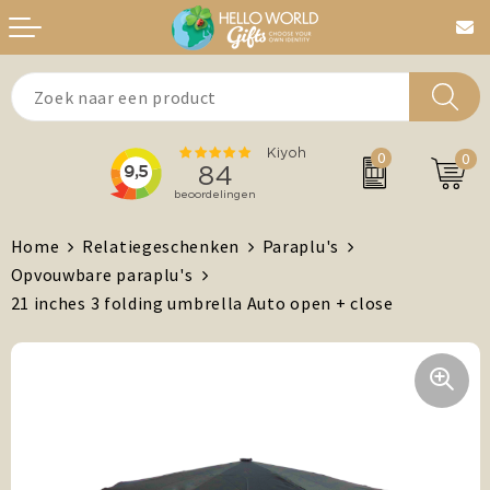
Aanstekers
Bedankt
0
0
Agenda's + Kalenders
Beurzen & Events
Auto en Fiets
Chocolade
Home
Relatiegeschenken
Paraplu's
Opvouwbare paraplu's
Antistress artikelen
Dag van de Zorg
21 inches 3 folding umbrella Auto open + close
Brievenbuspost
Gefeliciteerd
Drinkwaren, Servies en Lunch
Kerst
Feest / Festival artikelen
MVO/Duurzame geschenken