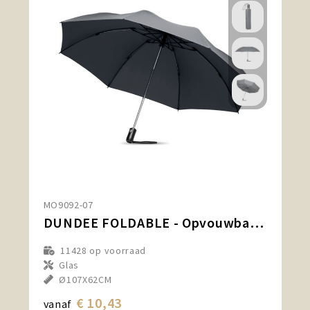
MO9092-07
DUNDEE FOLDABLE - Opvouwbare reversible paraplu
11428
op voorraad
Glas
Ø107X62CM
€ 10,43
vanaf