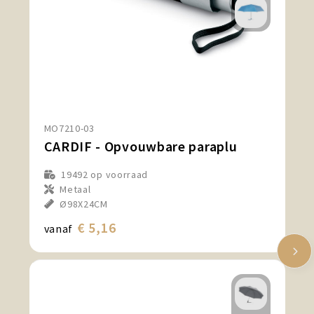
MO7210-03
CARDIF - Opvouwbare paraplu
19492
op voorraad
Metaal
Ø98X24CM
€ 5,16
vanaf