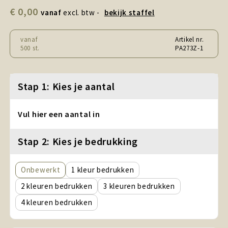
Snoepgoed en Koek
€ 0,00
vanaf
excl. btw -
bekijk staffel
Sport, Spel en Speelgoed
vanaf
Artikel nr.
500 st.
PA273Z-1
Strand en Zomer
Technologie
Stap 1: Kies je aantal
Tassen
Vul hier een aantal in
Textiel, Kleding en Caps
Stap 2: Kies je bedrukking
Wijngeschenken
Onbewerkt
1
2
3
4