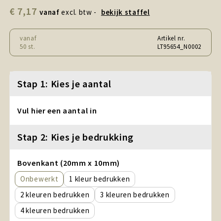
Snoepgoed en Koek
€ 7,17
vanaf
excl. btw -
bekijk staffel
Sport, Spel en Speelgoed
vanaf
Artikel nr.
50 st.
LT95654_N0002
Strand en Zomer
Technologie
Stap 1: Kies je aantal
Tassen
Vul hier een aantal in
Textiel, Kleding en Caps
Stap 2: Kies je bedrukking
Wijngeschenken
Bovenkant (20mm x 10mm)
Onbewerkt
1
2
3
4