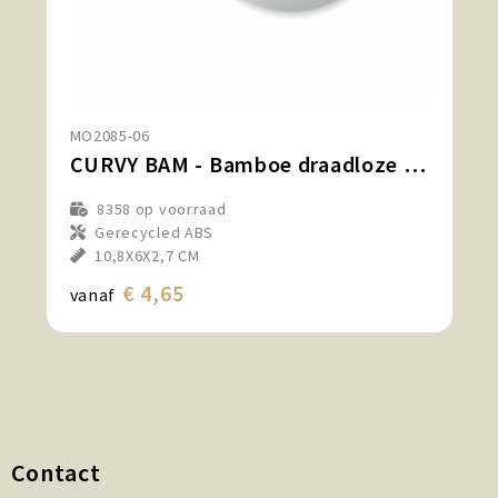
MO2085-06
CURVY BAM - Bamboe draadloze muis
8358
op voorraad
Gerecycled ABS
10,8X6X2,7 CM
€ 4,65
vanaf
Contact