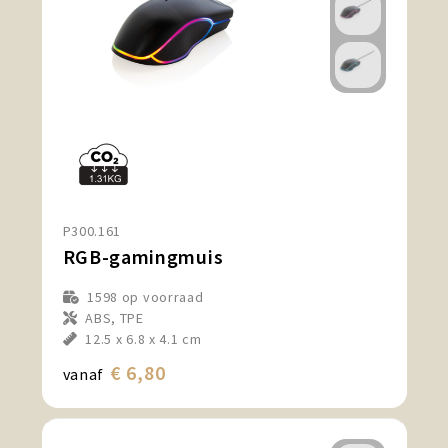
P300.161
RGB-gamingmuis
1598
op voorraad
ABS, TPE
12.5 x 6.8 x 4.1 cm
€ 6,80
vanaf