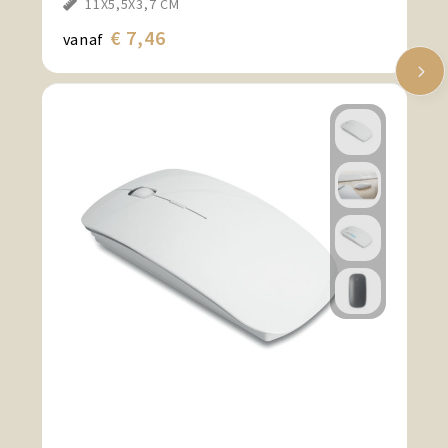
11X5,5X3,7 CM
€ 7,46
vanaf