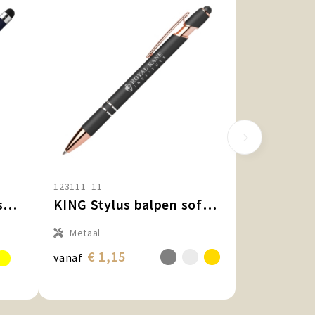
123111_11
BIMINI Stylus balpen soft touch met lasergravering
KING Stylus balpen soft touch met lasergravering
Metaal
€ 1,15
vanaf