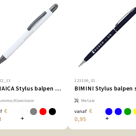
22_13
123106_01
JAMAICA Stylus balpen metaal met lasergravering
ummie/Aluminium
Metaal
€
€
f
vanaf
8
0,95