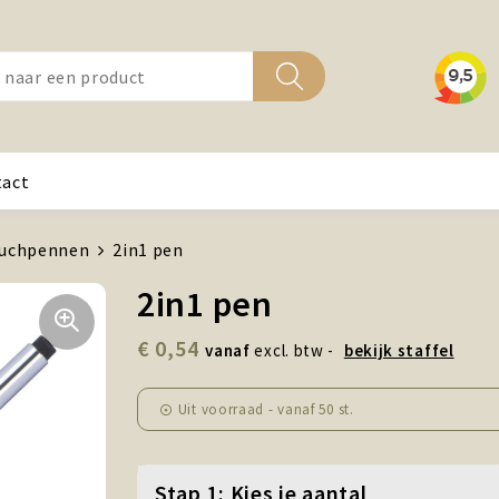
tact
uchpennen
2in1 pen
2in1 pen
€ 0,54
vanaf
excl. btw -
bekijk staffel
Uit voorraad -
vanaf
50 st.
Stap 1: Kies je aantal