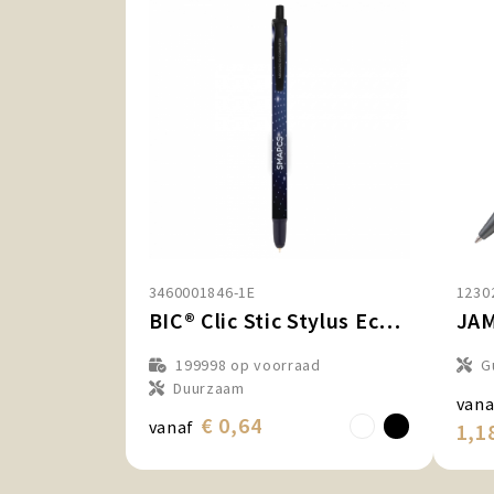
3460001846-1E
1230
BIC® Clic Stic Stylus Ecolutions® Ballpen
199998
op voorraad
G
Duurzaam
vana
€ 0,64
vanaf
1,1