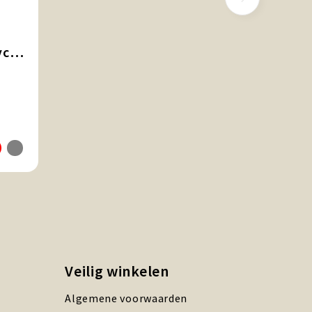
Powerbank van gerecycled aluminium van 10.000 mAh
Veilig winkelen
Algemene voorwaarden