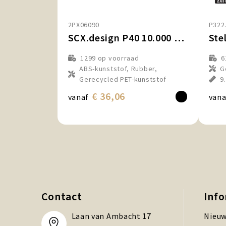
2PX06090
P322
SCX.design P40 10.000 mAh draadloze rubberen powerbank met oplichtend
1299
op voorraad
6
ABS-kunststof, Rubber,
G
Gerecycled PET-kunststof
9
€ 36,06
vanaf
vana
Contact
Inf
Laan van Ambacht 17
Nieuw