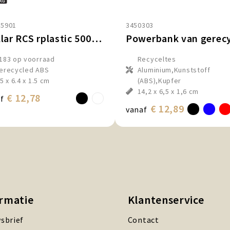
.5901
3450303
Stellar RCS rplastic 5000 mah 5W magnetische powerbank
183
op voorraad
Recyceltes
erecycled ABS
Aluminium,Kunststoff
.5 x 6.4 x 1.5 cm
(ABS),Kupfer
14,2 x 6,5 x 1,6 cm
€ 12,78
f
€ 12,89
vanaf
ormatie
Klantenservice
sbrief
Contact