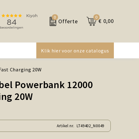
0
0
€ 0,00
Offerte
Klik hier voor onze catalogus
Fast Charging 20W
ebel Powerbank 12000
ing 20W
Artikel nr.
LT49402_N0049