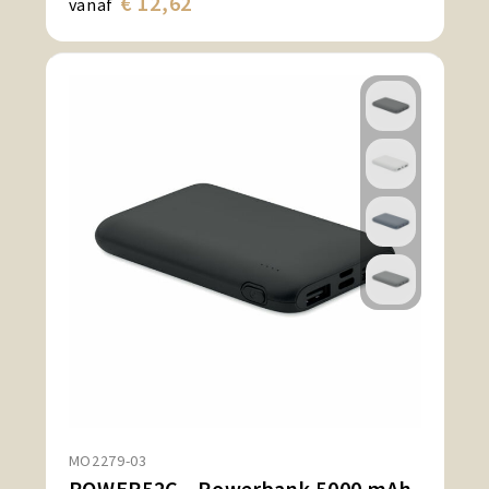
€ 12,62
vanaf
MO2279-03
POWER52C - Powerbank 5000 mAh