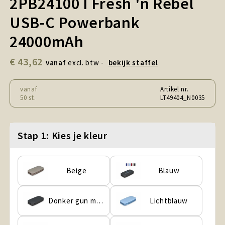
2PB24100 I Fresh 'n Rebel
Snoepgoed en Koek
USB-C Powerbank
Sport, Spel en Speelgoed
24000mAh
Strand en Zomer
€ 43,62
vanaf
excl. btw -
bekijk staffel
Technologie
vanaf
Artikel nr.
50 st.
LT49404_N0035
Tassen
Textiel, Kleding en Caps
Stap 1: Kies je kleur
Wijngeschenken
Beige
Blauw
Donker gun metal
Lichtblauw