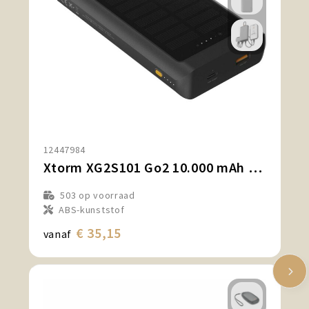
12447984
Xtorm XG2S101 Go2 10.000 mAh 15 W powerbank op zonne-energie met licht
503
op voorraad
ABS-kunststof
€ 35,15
vanaf