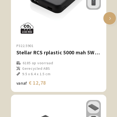
P322.5901
Stellar RCS rplastic 5000 mah 5W magnetische powerbank
6185
op voorraad
Gerecycled ABS
9.5 x 6.4 x 1.5 cm
€ 12,78
vanaf