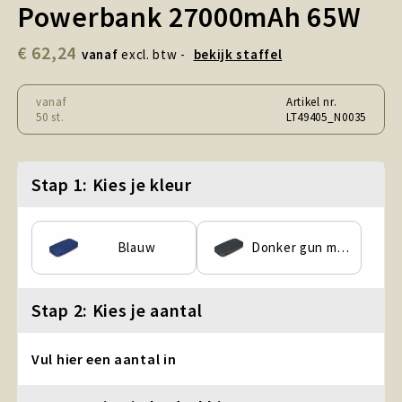
Powerbank 27000mAh 65W
Snoepgoed en Koek
€ 62,24
Sport, Spel en Speelgoed
vanaf
excl. btw -
bekijk staffel
Strand en Zomer
vanaf
Artikel nr.
50 st.
LT49405_N0035
Technologie
Stap 1: Kies je kleur
Tassen
Textiel, Kleding en Caps
Blauw
Donker gun metal
Wijngeschenken
Stap 2: Kies je aantal
Vul hier een aantal in