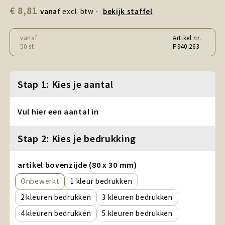
Snoepgoed en Koek
€ 8,81
vanaf
excl. btw -
bekijk staffel
Sport, Spel en Speelgoed
vanaf
Artikel nr.
50 st.
P940.263
Strand en Zomer
Technologie
Stap 1: Kies je aantal
Tassen
Vul hier een aantal in
Textiel, Kleding en Caps
Stap 2: Kies je bedrukking
Wijngeschenken
artikel bovenzijde (80 x 30 mm)
Onbewerkt
1
2
3
4
5