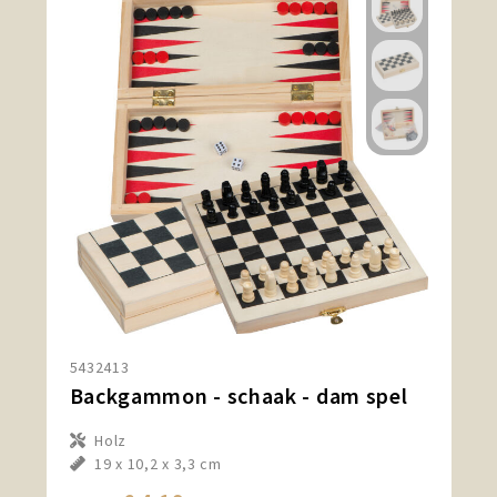
5432413
Backgammon - schaak - dam spel
Holz
19 x 10,2 x 3,3 cm