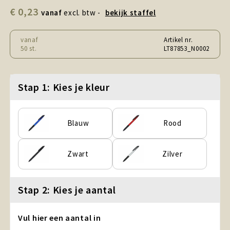
Snoepgoed en Koek
€ 0,23
vanaf
excl. btw -
bekijk staffel
Sport, Spel en Speelgoed
vanaf
Artikel nr.
50 st.
LT87853_N0002
Strand en Zomer
Technologie
Stap 1: Kies je kleur
Tassen
Blauw
Rood
Textiel, Kleding en Caps
Zwart
Zilver
Wijngeschenken
Stap 2: Kies je aantal
Vul hier een aantal in