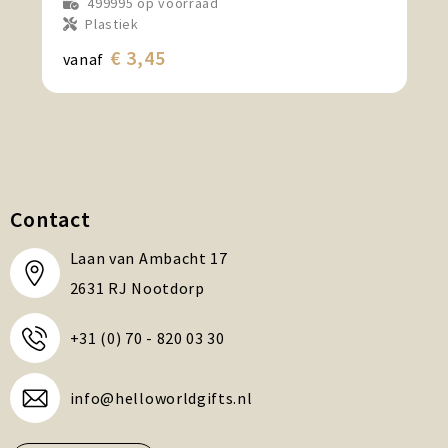
499995
op voorraad
Plastiek
€ 3,45
vanaf
Contact
Laan van Ambacht 17
2631 RJ Nootdorp
+31 (0) 70 - 820 03 30
info@helloworldgifts.nl