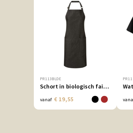
PR113BLDE
PR11
Schort in biologisch fairtradedenim
Wat
€ 19,55
vanaf
vana