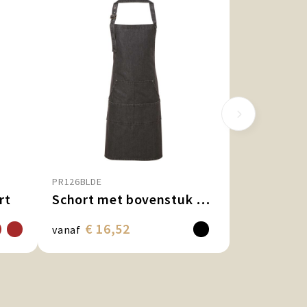
PR126BLDE
rt
Schort met bovenstuk "Denim"
€ 16,52
vanaf