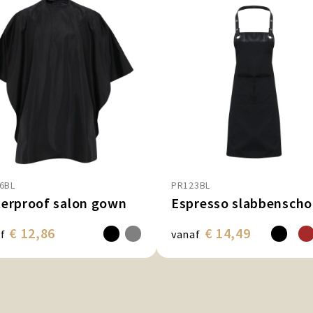
6BL
PR123BL
erproof salon gown
Espresso slabbenscho
€ 12,86
€ 14,49
f
vanaf