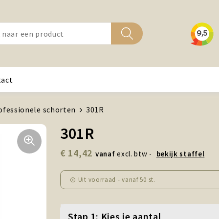
tact
ofessionele schorten
301R
301R
€ 14,42
vanaf
excl. btw -
bekijk staffel
Uit voorraad -
vanaf
50 st.
Stap 1: Kies je aantal