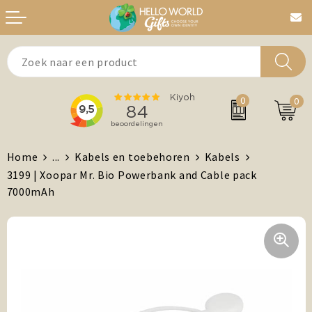
Aanstekers
Bedankt
0
0
Agenda's + Kalenders
Beurzen & Events
Auto en Fiets
Chocolade
Home
...
Kabels en toebehoren
Kabels
3199 | Xoopar Mr. Bio Powerbank and Cable pack
Antistress artikelen
Dag van de Zorg
7000mAh
Brievenbuspost
Gefeliciteerd
Drinkwaren, Servies en Lunch
Kerst
Feest / Festival artikelen
MVO/Duurzame geschenken