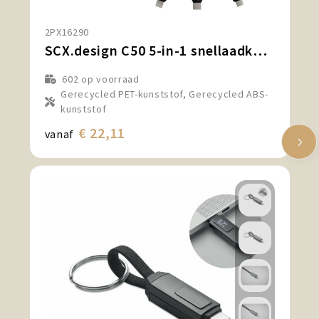
2PX16290
SCX.design C50 5-in-1 snellaadkabel 100 W/5 A met digitaal display
602
op voorraad
Gerecycled PET-kunststof, Gerecycled ABS-
kunststof
€ 22,11
vanaf