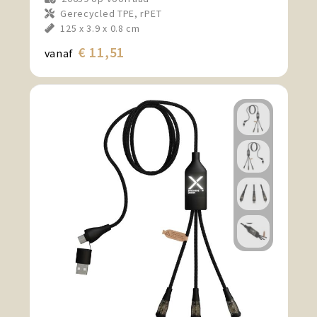
Gerecycled TPE, rPET
125 x 3.9 x 0.8 cm
€ 11,51
vanaf