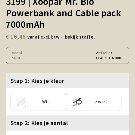
3199 | Xoopar Mr. Bio
Snoepgoed en Koek
Powerbank and Cable pack
Sport, Spel en Speelgoed
7000mAh
Strand en Zomer
€ 16,46
vanaf
excl. btw -
bekijk staffel
Technologie
vanaf
Artikel nr.
50 st.
LT41713_N0001
Tassen
Textiel, Kleding en Caps
Stap 1: Kies je kleur
Wijngeschenken
Wit
Zwart
Stap 2: Kies je aantal