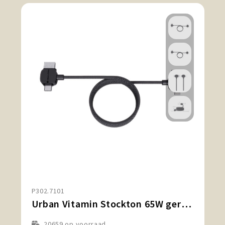
P302.7101
Urban Vitamin Stockton 65W gerecycled TPE/PET magn. kabel
20659
op voorraad