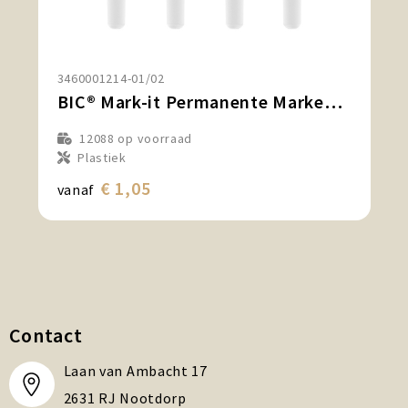
3460001214-01/02
BIC® Mark-it Permanente Markeerstift
12088
op voorraad
Plastiek
€ 1,05
vanaf
Contact
Laan van Ambacht 17
2631 RJ Nootdorp