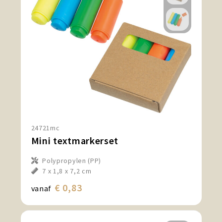
24721mc
Mini textmarkerset
Polypropylen (PP)
7 x 1,8 x 7,2 cm
€ 0,83
vanaf