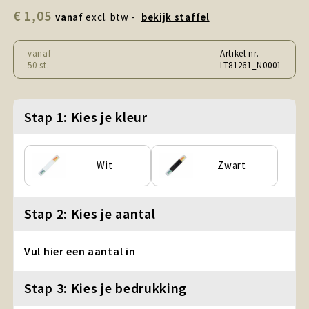
Snoepgoed en Koek
€ 1,05
vanaf
excl. btw -
bekijk staffel
Sport, Spel en Speelgoed
vanaf
Artikel nr.
50 st.
LT81261_N0001
Strand en Zomer
Technologie
Stap 1: Kies je kleur
Tassen
Wit
Zwart
Textiel, Kleding en Caps
Wijngeschenken
Stap 2: Kies je aantal
Vul hier een aantal in
Stap 3: Kies je bedrukking