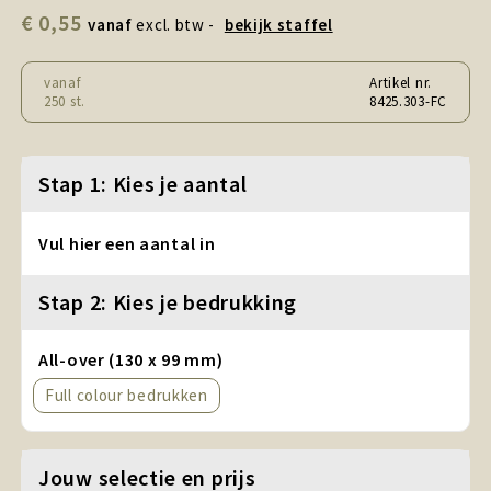
Snoepgoed en Koek
€ 0,55
vanaf
excl. btw -
bekijk staffel
Sport, Spel en Speelgoed
vanaf
Artikel nr.
250 st.
8425.303-FC
Strand en Zomer
Technologie
Stap 1: Kies je aantal
Tassen
Vul hier een aantal in
Textiel, Kleding en Caps
Stap 2: Kies je bedrukking
Wijngeschenken
All-over (130 x 99 mm)
Full colour
Jouw selectie en prijs