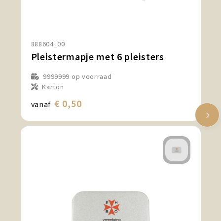
888604_00
Pleistermapje met 6 pleisters
9999999
op voorraad
Karton
€ 0,50
vanaf