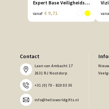
Expert Base Veiligheidshelm met draaiknop
Viz
€ 9,71
vanaf
vana
Contact
Inf
Laan van Ambacht 17
Nieuw
2631 RJ Nootdorp
Veelg
+31 (0) 70 - 820 03 30
info@helloworldgifts.nl