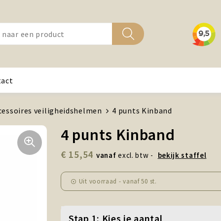
tact
cessoires veiligheidshelmen
4 punts Kinband
4 punts Kinband
€ 15,54
vanaf
excl. btw -
bekijk staffel
Uit voorraad -
vanaf
50 st.
Stap 1: Kies je aantal