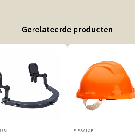
Gerelateerde producten
58BL
P-PS61OR