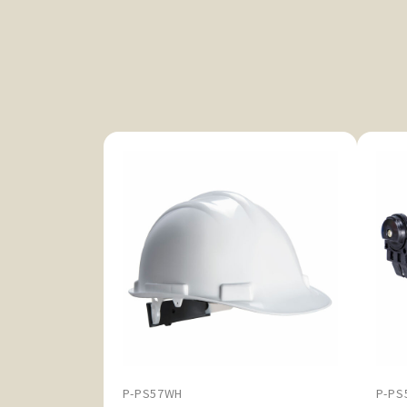
P-PS57WH
P-PS