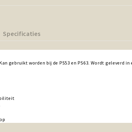
Specificaties
an gebruikt worden bij de PS53 en PS63. Wordt geleverd in e
iliteit
n
oop