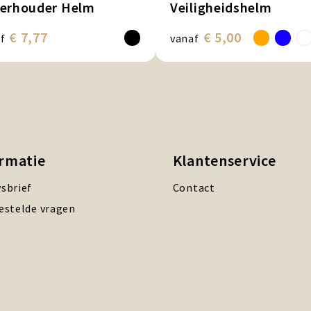
ierhouder Helm
Veiligheidshelm
€ 7,77
€ 5,00
f
vanaf
ormatie
Klantenservice
sbrief
Contact
estelde vragen