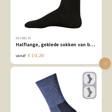
K818BL35
Halflange, geklede sokken van biologisch katoen - 'Origine France Garantie'
€ 10,26
vanaf