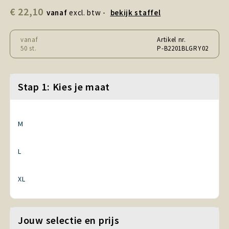
Snoepgoed en Koek
€ 22,10
vanaf
excl. btw -
bekijk staffel
Sport, Spel en Speelgoed
vanaf
Artikel nr.
50 st.
P-B2201BLGRY02
Strand en Zomer
Technologie
Stap 1: Kies je maat
Tassen
M
Textiel, Kleding en Caps
L
Wijngeschenken
XL
Jouw selectie en prijs