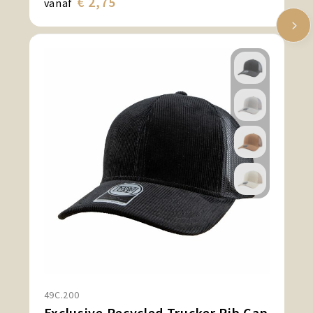
€ 2,75
vanaf
49C.200
Exclusive Recycled Trucker Rib Cap