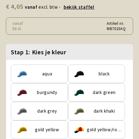
Snoepgoed en Koek
€ 4,05
vanaf
excl. btw -
bekijk staffel
Sport, Spel en Speelgoed
vanaf
Artikel nr.
50 st.
MB7010AQ
Strand en Zomer
Technologie
Stap 1: Kies je kleur
Tassen
aqua
black
Textiel, Kleding en Caps
burgundy
dark green
Wijngeschenken
dark grey
dark khaki
gold yellow
gold yellow/royal/red/navy