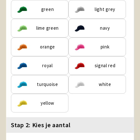
green
light grey
lime green
navy
orange
pink
royal
signal red
turquoise
white
yellow
Stap 2: Kies je aantal