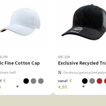
0.100
49C.200
ic Fine Cotton Cap
atoen twill
Corduroy/gerecycled poly
€
€
f
vanaf
5
4,95