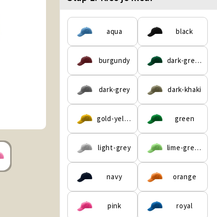
aqua
black
burgundy
dark-green
dark-grey
dark-khaki
gold-yellow
green
light-grey
lime-green
navy
orange
pink
royal