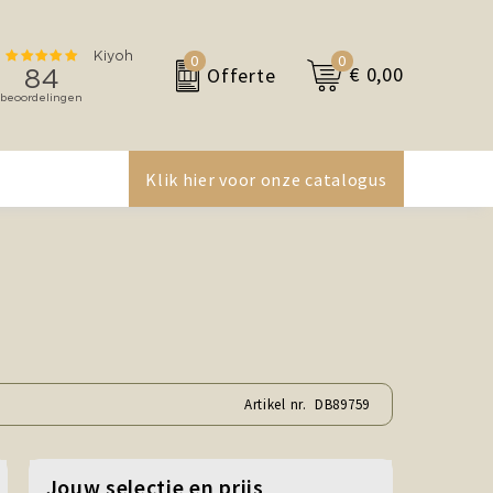
0
0
€ 0,00
Offerte
Klik hier voor onze catalogus
Artikel nr.
DB89759
Jouw selectie en prijs