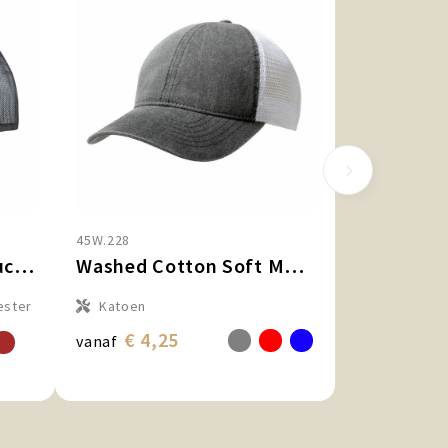
45W.228
Exclusive Recycled Trucker Rib Cap
Washed Cotton Soft Mesh Trucker Cap
ester
Katoen
€ 4,25
vanaf