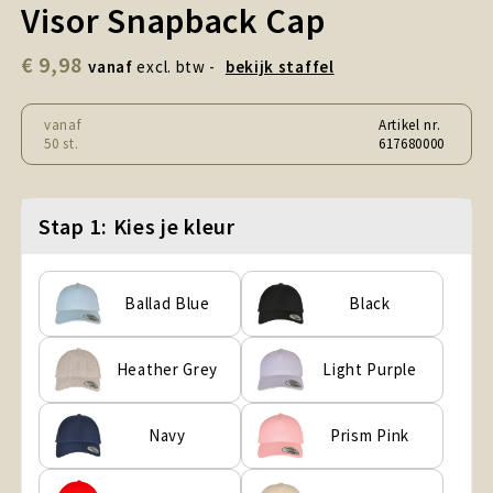
Visor Snapback Cap
Snoepgoed en Koek
€ 9,98
Sport, Spel en Speelgoed
vanaf
excl. btw -
bekijk staffel
Strand en Zomer
vanaf
Artikel nr.
50 st.
617680000
Technologie
Stap 1: Kies je kleur
Tassen
Textiel, Kleding en Caps
Ballad Blue
Black
Wijngeschenken
Heather Grey
Light Purple
Navy
Prism Pink