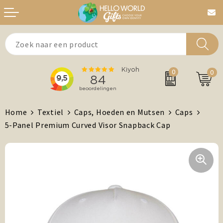
Aanstekers
Bedankt
0
0
Agenda's + Kalenders
Beurzen & Events
Auto en Fiets
Chocolade
Home
Textiel
Caps, Hoeden en Mutsen
Caps
5-Panel Premium Curved Visor Snapback Cap
Antistress artikelen
Dag van de Zorg
Brievenbuspost
Gefeliciteerd
Drinkwaren, Servies en Lunch
Kerst
Feest / Festival artikelen
MVO/Duurzame geschenken