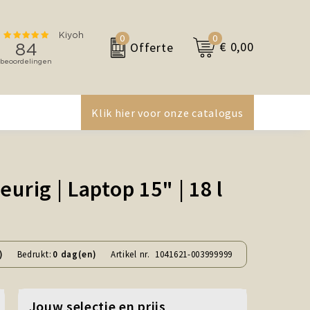
0
0
€ 0,00
Offerte
Klik hier voor onze catalogus
urig | Laptop 15" | 18 l
)
Bedrukt:
0 dag(en)
Artikel nr.
1041621-003999999
Jouw selectie en prijs