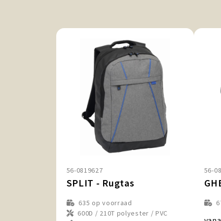
56-0819627
56-0
SPLIT - Rugtas
GHE
635
op voorraad
6
600D / 210T polyester / PVC
vana