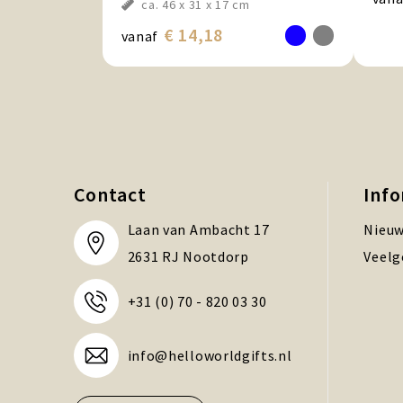
ca. 46 x 31 x 17 cm
€ 14,18
vanaf
Contact
Inf
Laan van Ambacht 17
Nieuw
2631 RJ Nootdorp
Veelg
+31 (0) 70 - 820 03 30
info@helloworldgifts.nl