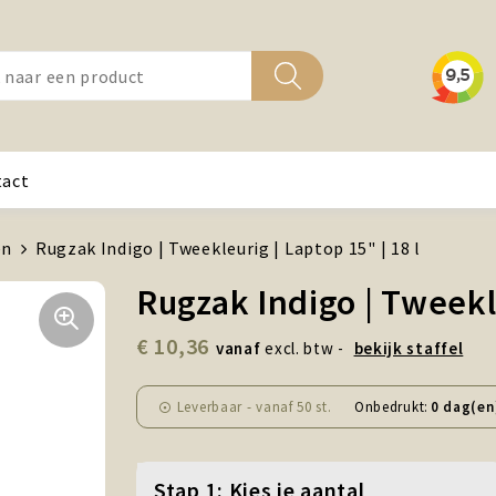
tact
en
Rugzak Indigo | Tweekleurig | Laptop 15" | 18 l
Rugzak Indigo | Tweekle
€ 10,36
vanaf
excl. btw -
bekijk staffel
Leverbaar
-
vanaf
50 st.
Onbedrukt:
0 dag(en
Stap 1: Kies je aantal