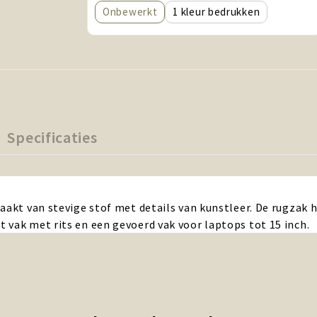
Onbewerkt
1
Specificaties
aakt van stevige stof met details van kunstleer. De rugzak 
 vak met rits en een gevoerd vak voor laptops tot 15 inch.