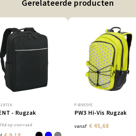
Gerelateerde producten
819716
P-B955YE
NT - Rugzak
PW3 Hi-Vis Rugzak
€ 45,68
764
op voorraad
vanaf
€ 9,18
f