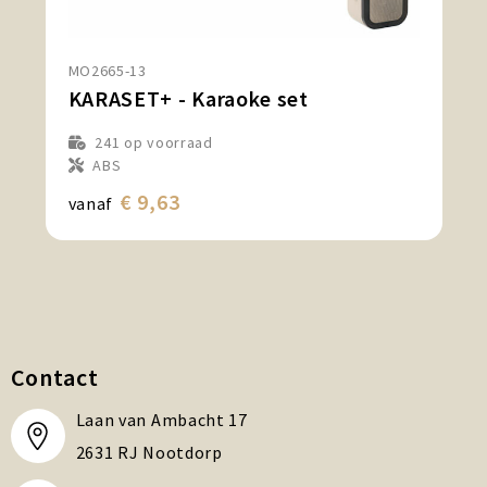
MO2665-13
KARASET+ - Karaoke set
241
op voorraad
ABS
€ 9,63
vanaf
Contact
Laan van Ambacht 17
2631 RJ Nootdorp