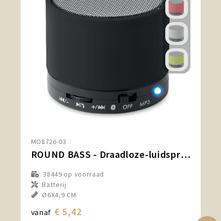
MO8726-03
ROUND BASS - Draadloze-luidspreker
38449
op voorraad
Batterij
Ø6X4,9 CM
€ 5,42
vanaf