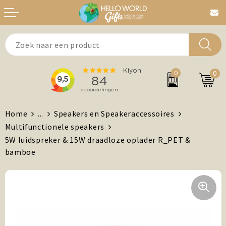
Aanstekers
Bedankt
0
0
Agenda's + Kalenders
Beurzen & Events
Auto en Fiets
Chocolade
Home
...
Speakers en Speakeraccessoires
Multifunctionele speakers
Antistress artikelen
Dag van de Zorg
5W luidspreker & 15W draadloze oplader R_PET &
bamboe
Brievenbuspost
Gefeliciteerd
Drinkwaren, Servies en Lunch
Kerst
Feest / Festival artikelen
MVO/Duurzame geschenken