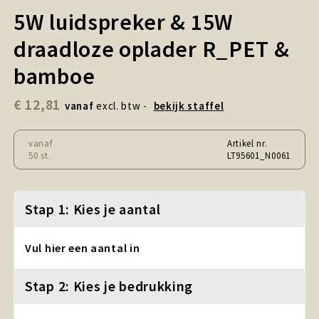
Snoepgoed en Koek
5W luidspreker & 15W
draadloze oplader R_PET &
Sport, Spel en Speelgoed
bamboe
Strand en Zomer
€ 12,81
vanaf
excl. btw -
bekijk staffel
Technologie
vanaf
Artikel nr.
Tassen
50 st.
LT95601_N0061
Textiel, Kleding en Caps
Stap 1: Kies je aantal
Wijngeschenken
Vul hier een aantal in
Stap 2: Kies je bedrukking