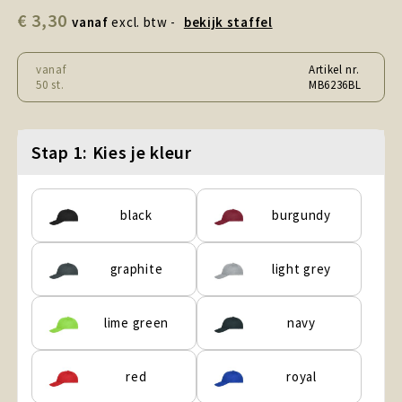
Snoepgoed en Koek
€ 3,30
vanaf
excl. btw -
bekijk staffel
Sport, Spel en Speelgoed
vanaf
Artikel nr.
50 st.
MB6236BL
Strand en Zomer
Technologie
Stap 1: Kies je kleur
Tassen
black
burgundy
Textiel, Kleding en Caps
graphite
light grey
Wijngeschenken
lime green
navy
red
royal