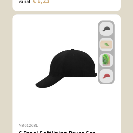
€ 6,23
vanaf
MB6126BL
6 Panel Softlining Raver Cap