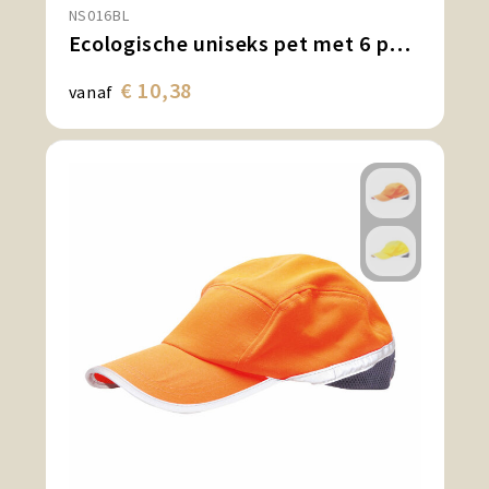
NS016BL
Ecologische uniseks pet met 6 panelen in ribfluweel
€ 10,38
vanaf