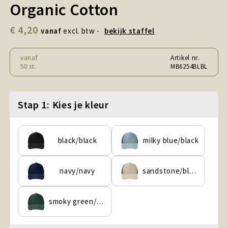
Organic Cotton
Snoepgoed en Koek
€ 4,20
Sport, Spel en Speelgoed
vanaf
excl. btw -
bekijk staffel
Strand en Zomer
vanaf
Artikel nr.
50 st.
MB6254BLBL
Technologie
Stap 1: Kies je kleur
Tassen
Textiel, Kleding en Caps
black/black
milky blue/black
Wijngeschenken
navy/navy
sandstone/black
smoky green/black