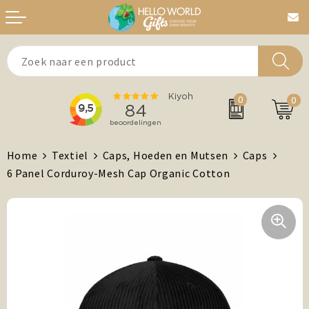
Aanstekers
Bedankt
0
0
Agenda's + Kalenders
Beurzen & Events
Auto en Fiets
Chocolade
Home
Textiel
Caps, Hoeden en Mutsen
Caps
6 Panel Corduroy-Mesh Cap Organic Cotton
Antistress artikelen
Dag van de Zorg
Brievenbuspost
Gefeliciteerd
Drinkwaren, Servies en Lunch
Kerst
Feest / Festival artikelen
MVO/Duurzame geschenken