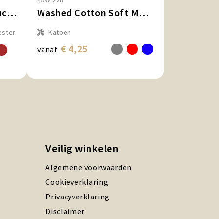
45W.228
Exclusive Recycled Trucker Rib Cap
Washed Cotton Soft Mesh Trucker Cap
ester
Katoen
€ 4,25
vanaf
Veilig winkelen
Algemene voorwaarden
Cookieverklaring
Privacyverklaring
Disclaimer