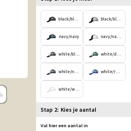
black/black
black/black/dark-grey
navy/navy
navy/navy/white
white/black
white/dark-green
white/navy
white/royal
white/white
Stap 2: Kies je aantal
Vul hier een aantal in