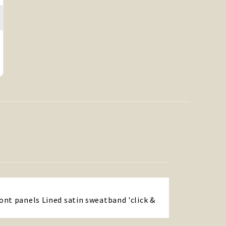
ont panels Lined satin sweatband 'click &