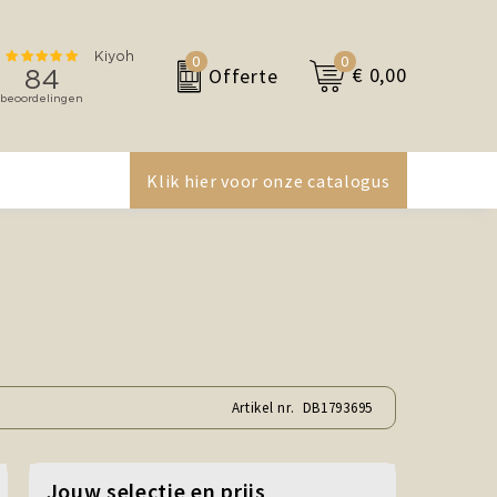
0
0
€ 0,00
Offerte
Klik hier voor onze catalogus
Artikel nr.
DB1793695
Jouw selectie en prijs