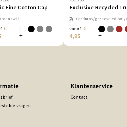
0.100
49C.200
ic Fine Cotton Cap
atoen twill
Corduroy/gerecycled poly
€
€
f
vanaf
5
4,95
ormatie
Klantenservice
sbrief
Contact
estelde vragen