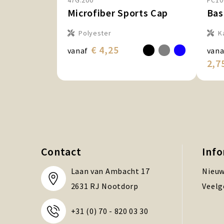
47G.200
PC10
Microfiber Sports Cap
Bas
Polyester
K
€ 4,25
vanaf
vana
2,7
Contact
Inf
Laan van Ambacht 17
Nieuw
2631 RJ Nootdorp
Veelg
+31 (0) 70 - 820 03 30