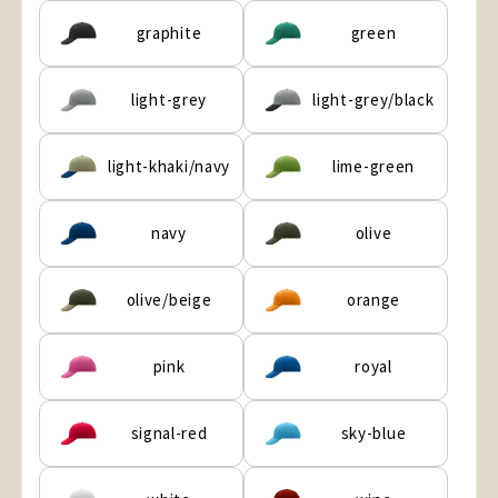
graphite
green
light-grey
light-grey/black
light-khaki/navy
lime-green
navy
olive
olive/beige
orange
pink
royal
signal-red
sky-blue