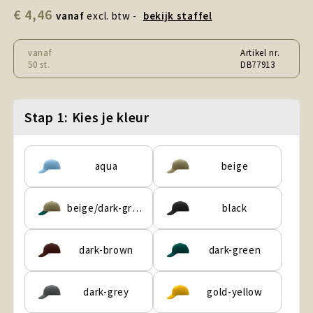
Snoepgoed en Koek
€ 4,46
vanaf
excl. btw -
bekijk staffel
Sport, Spel en Speelgoed
vanaf
Artikel nr.
50 st.
DB77913
Strand en Zomer
Technologie
Stap 1: Kies je kleur
Tassen
aqua
beige
Textiel, Kleding en Caps
beige/dark-green
black
Wijngeschenken
dark-brown
dark-green
dark-grey
gold-yellow