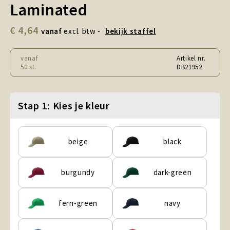
Laminated
Snoepgoed en Koek
€ 4,64
Sport, Spel en Speelgoed
vanaf
excl. btw -
bekijk staffel
Strand en Zomer
vanaf
Artikel nr.
50 st.
DB21952
Technologie
Stap 1: Kies je kleur
Tassen
Textiel, Kleding en Caps
beige
black
Wijngeschenken
burgundy
dark-green
fern-green
navy