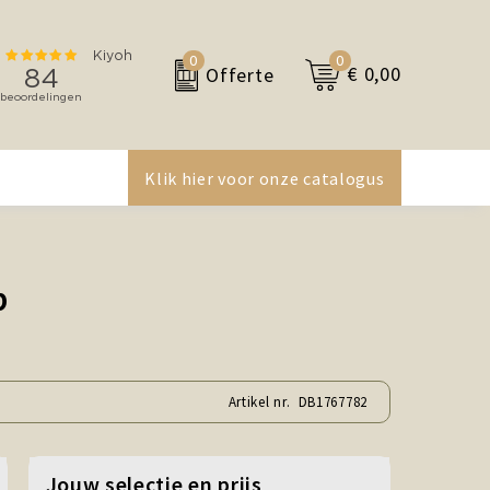
0
0
€ 0,00
Offerte
Klik hier voor onze catalogus
p
Artikel nr.
DB1767782
Jouw selectie en prijs