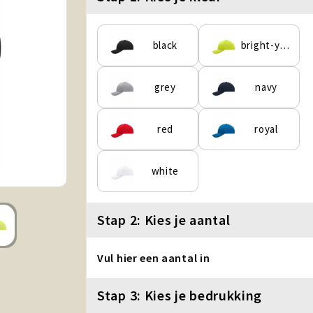
black
bright-yellow
grey
navy
red
royal
white
Stap 2: Kies je aantal
Vul hier een aantal in
Stap 3: Kies je bedrukking