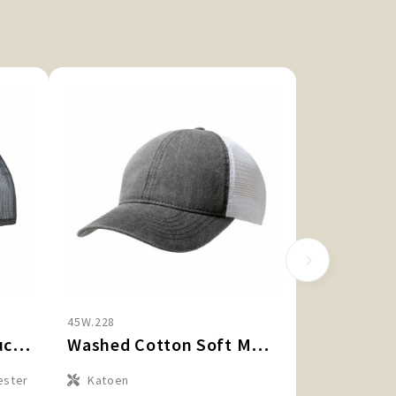
45W.228
Exclusive Recycled Trucker Rib Cap
Washed Cotton Soft Mesh Trucker Cap
ester
Katoen