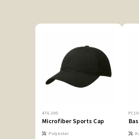
47G.200
PC10
Microfiber Sports Cap
Bas
Polyester
K