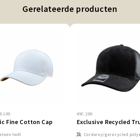
Gerelateerde producten
0.100
49C.200
ic Fine Cotton Cap
atoen twill
Corduroy/gerecycled poly