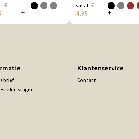
€
€
f
vanaf
5
4,95
ormatie
Klantenservice
sbrief
Contact
estelde vragen