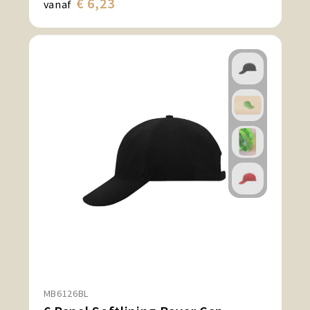
€ 6,23
vanaf
MB6126BL