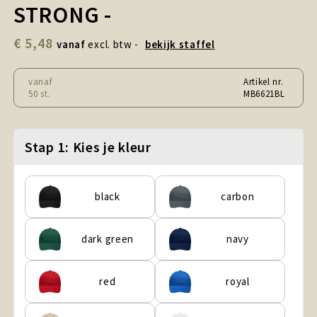
Snoepgoed en Koek
STRONG -
€ 5,48
Sport, Spel en Speelgoed
vanaf
excl. btw -
bekijk staffel
Strand en Zomer
vanaf
Artikel nr.
50 st.
MB6621BL
Technologie
Stap 1: Kies je kleur
Tassen
Textiel, Kleding en Caps
black
carbon
Wijngeschenken
dark green
navy
red
royal