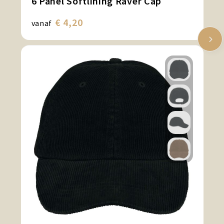
6 Panel Softlining Raver Cap
€ 4,20
vanaf