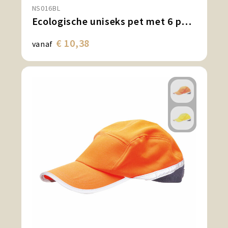
NS016BL
Ecologische uniseks pet met 6 panelen in ribfluweel
€ 10,38
vanaf