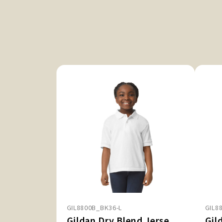
GIL8800B_BK36-L
GIL8
Gildan Dry Blend Jersey Polo for kids