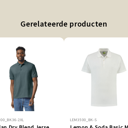
Gerelateerde producten
800_BK36-2XL
LEM3500_BK-S
Gildan Dry Blend Jersey Polo