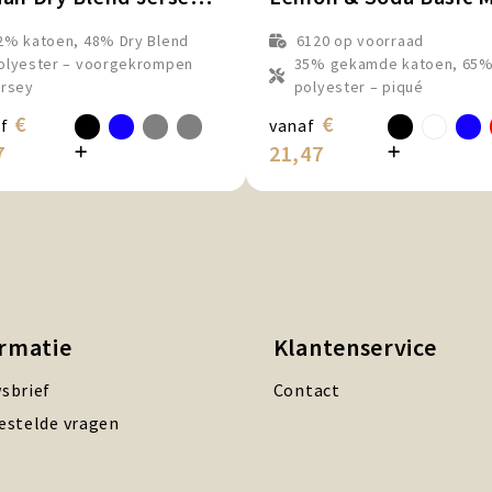
2% katoen, 48% Dry Blend
6120
op voorraad
olyester – voorgekrompen
35% gekamde katoen, 65
ersey
polyester – piqué
€
€
f
vanaf
7
21,47
ormatie
Klantenservice
sbrief
Contact
estelde vragen