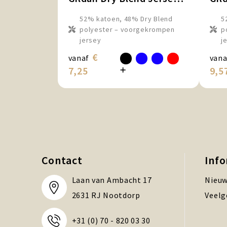
52% katoen, 48% Dry Blend
5
polyester – voorgekrompen
p
jersey
j
€
vanaf
vana
7,25
9,5
Contact
Inf
Laan van Ambacht 17
Nieuw
2631 RJ Nootdorp
Veelg
+31 (0) 70 - 820 03 30