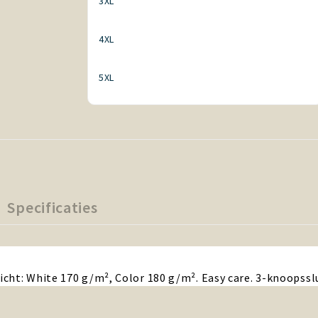
3XL
4XL
5XL
Specificaties
cht: White 170 g/m², Color 180 g/m². Easy care. 3-knoopsslu