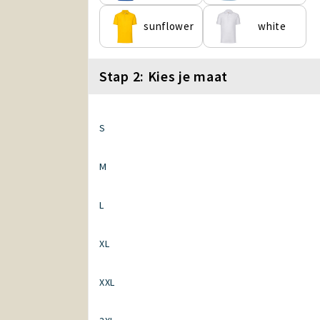
sunflower
white
Stap 2: Kies je maat
S
M
L
XL
XXL