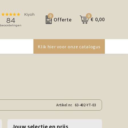
0
0
€ 0,00
Offerte
Klik hier voor onze catalogus
Artikel nr.
63-402-YT-03
Jouw selectie en prijs