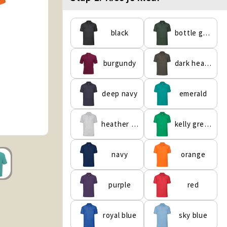
black
bottle green
burgundy
dark heather grey
deep navy
emerald
heather grey
kelly green
navy
orange
purple
red
royal blue
sky blue