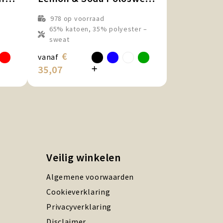
978
op voorraad
%
65% katoen, 35% polyester –
sweat
€
vanaf
35,07
Veilig winkelen
Algemene voorwaarden
Cookieverklaring
Privacyverklaring
Disclaimer