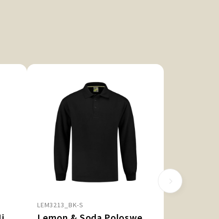
LEM3213_BK-S
Lemon & Soda Basic Mix Polo
Lemon & Soda Polosweater With Open Hem