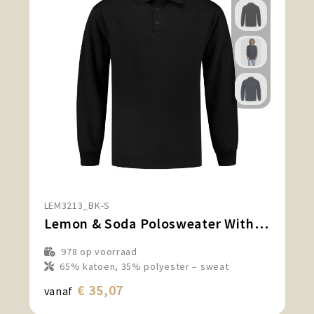
LEM3213_BK-S
Lemon & Soda Polosweater With Open Hem
978
op voorraad
65% katoen, 35% polyester – sweat
€ 35,07
vanaf