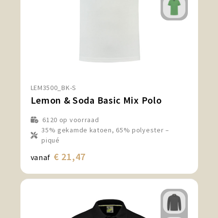
LEM3500_BK-S
Lemon & Soda Basic Mix Polo
6120
op voorraad
35% gekamde katoen, 65% polyester –
piqué
€ 21,47
vanaf