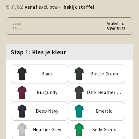
Snoepgoed en Koek
€ 7,62
vanaf
excl. btw -
bekijk staffel
Sport, Spel en Speelgoed
vanaf
Artikel nr.
50 st.
539015183
Strand en Zomer
Technologie
Stap 1: Kies je kleur
Tassen
Black
Bottle Green
Textiel, Kleding en Caps
Burgundy
Dark Heather Grey
Wijngeschenken
Deep Navy
Emerald
Heather Grey
Kelly Green