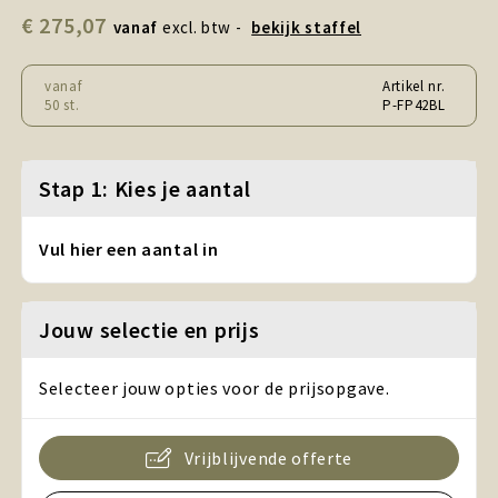
Snoepgoed en Koek
€ 275,07
vanaf
excl. btw -
bekijk staffel
Sport, Spel en Speelgoed
vanaf
Artikel nr.
50 st.
P-FP42BL
Strand en Zomer
Technologie
Stap 1: Kies je aantal
Tassen
Vul hier een aantal in
Textiel, Kleding en Caps
Jouw selectie en prijs
Wijngeschenken
Selecteer jouw opties voor de prijsopgave.
Vrijblijvende offerte