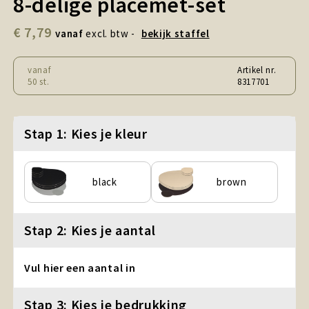
8-delige placemet-set
Snoepgoed en Koek
€ 7,79
vanaf
excl. btw -
bekijk staffel
Sport, Spel en Speelgoed
vanaf
Artikel nr.
Strand en Zomer
50 st.
8317701
Technologie
Stap 1: Kies je kleur
Tassen
Textiel, Kleding en Caps
black
brown
Wijngeschenken
Stap 2: Kies je aantal
Vul hier een aantal in
Stap 3: Kies je bedrukking