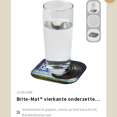
21052000
Brite-Mat® vierkante onderzetter met bandmateriaal
Gelamineerd papier, Gerecycled kunststof,
Bandenmateriaal