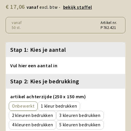
Snoepgoed en Koek
€ 17,06
vanaf
excl. btw -
bekijk staffel
Sport, Spel en Speelgoed
vanaf
Artikel nr.
50 st.
P762.421
Strand en Zomer
Technologie
Stap 1: Kies je aantal
Tassen
Vul hier een aantal in
Textiel, Kleding en Caps
Stap 2: Kies je bedrukking
Wijngeschenken
artikel achterzijde (250 x 150 mm)
Onbewerkt
1
2
3
4
5