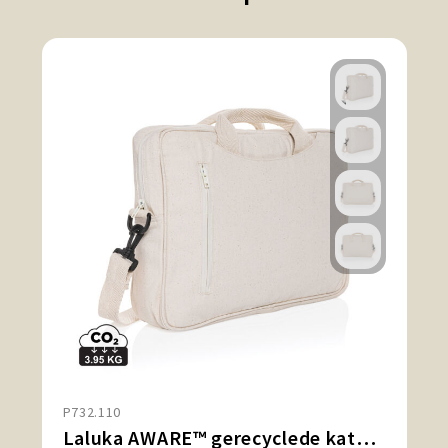
P732.110
Laluka AWARE™ gerecyclede katoenen 15,4 inch laptoptas