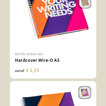
028702-050vel-Wit
Hardcover Wire-O A5
€ 2,55
vanaf