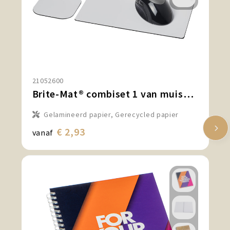
21052600
Brite-Mat® combiset 1 van muismat en onderzetter
Gelamineerd papier, Gerecycled papier
€ 2,93
vanaf