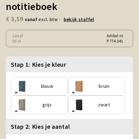
Snoepgoed en Koek
notitieboek
€ 3,59
Sport, Spel en Speelgoed
vanaf
excl. btw -
bekijk staffel
Strand en Zomer
vanaf
Artikel nr.
50 st.
P774.341
Technologie
Stap 1: Kies je kleur
Tassen
Textiel, Kleding en Caps
blauw
bruin
Wijngeschenken
grijs
zwart
Stap 2: Kies je aantal