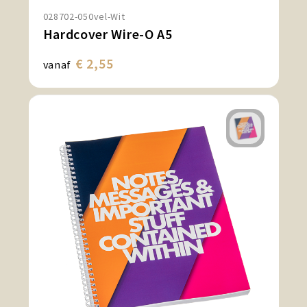
028702-050vel-Wit
Hardcover Wire-O A5
€ 2,55
vanaf