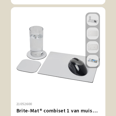
21052600
Brite-Mat® combiset 1 van muismat en onderzetter