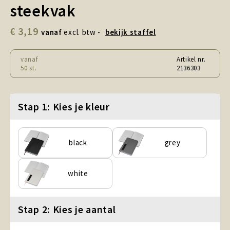
Snoepgoed en Koek
steekvak
€ 3,19
Sport, Spel en Speelgoed
vanaf
excl. btw -
bekijk staffel
Strand en Zomer
vanaf
Artikel nr.
50 st.
2136303
Technologie
Stap 1: Kies je kleur
Tassen
Textiel, Kleding en Caps
black
grey
Wijngeschenken
white
Stap 2: Kies je aantal