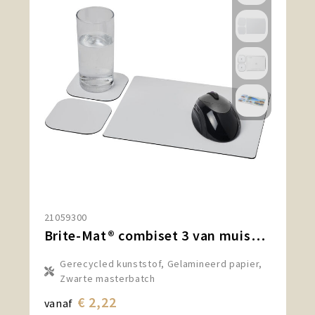
21059300
Brite-Mat® combiset 3 van muismat en onderzetter
Gerecycled kunststof, Gelamineerd papier,
Zwarte masterbatch
€ 2,22
vanaf