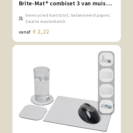
Brite-Mat® combiset 3 van muismat en onderzetter
Gerecycled kunststof, Gelamineerd papier,
Zwarte masterbatch
€ 2,22
vanaf