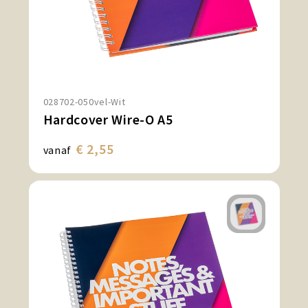
028702-050vel-Wit
Hardcover Wire-O A5
€ 2,55
vanaf