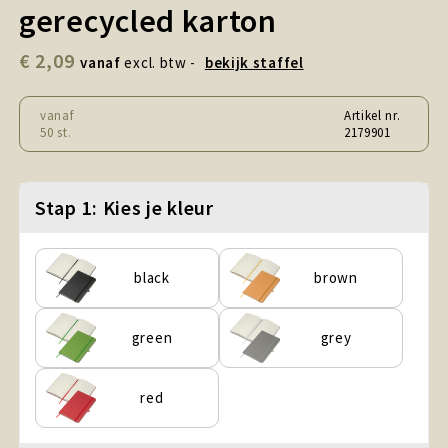
Snoepgoed en Koek
gerecycled karton
€ 2,09
Sport, Spel en Speelgoed
vanaf
excl. btw -
bekijk staffel
Strand en Zomer
vanaf
Artikel nr.
50 st.
2179901
Technologie
Stap 1: Kies je kleur
Tassen
Textiel, Kleding en Caps
black
brown
Wijngeschenken
green
grey
red