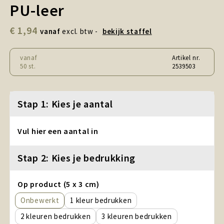
Snoepgoed en Koek
PU-leer
€ 1,94
Sport, Spel en Speelgoed
vanaf
excl. btw -
bekijk staffel
Strand en Zomer
vanaf
Artikel nr.
50 st.
2539503
Technologie
Stap 1: Kies je aantal
Tassen
Textiel, Kleding en Caps
Vul hier een aantal in
Wijngeschenken
Stap 2: Kies je bedrukking
Op product (5 x 3 cm)
Onbewerkt
1
2
3