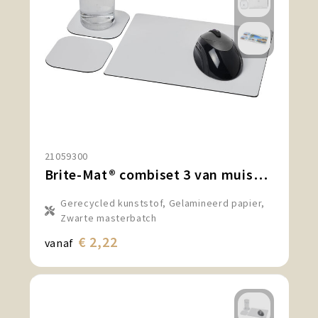
21059300
Brite-Mat® combiset 3 van muismat en onderzetter
Gerecycled kunststof, Gelamineerd papier,
Zwarte masterbatch
€ 2,22
vanaf