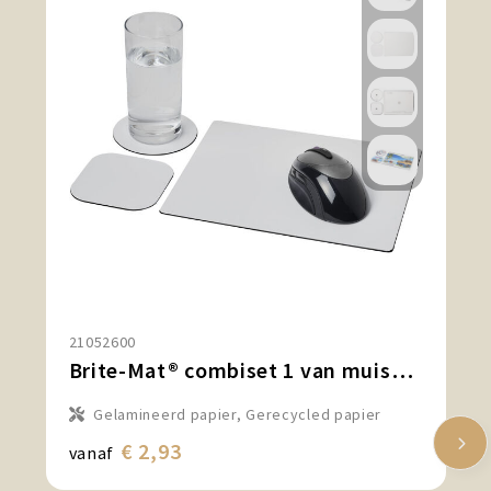
21052600
Brite-Mat® combiset 1 van muismat en onderzetter
Gelamineerd papier, Gerecycled papier
€ 2,93
vanaf