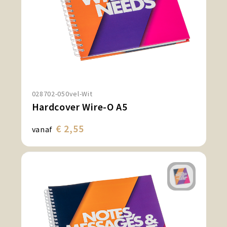
028702-050vel-Wit
Hardcover Wire-O A5
€ 2,55
vanaf