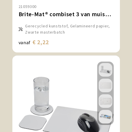
21059300
Brite-Mat® combiset 3 van muismat en onderzetter
Gerecycled kunststof, Gelamineerd papier,
Zwarte masterbatch
€ 2,22
vanaf