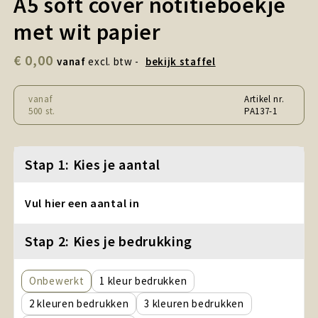
A5 soft cover notitieboekje
Snoepgoed en Koek
met wit papier
Sport, Spel en Speelgoed
€ 0,00
vanaf
excl. btw -
bekijk staffel
Strand en Zomer
vanaf
Artikel nr.
Technologie
500 st.
PA137-1
Tassen
Stap 1: Kies je aantal
Textiel, Kleding en Caps
Vul hier een aantal in
Wijngeschenken
Stap 2: Kies je bedrukking
Onbewerkt
1
2
3