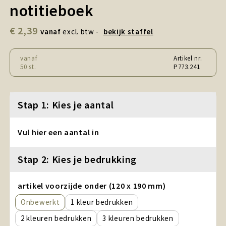
Snoepgoed en Koek
notitieboek
€ 2,39
Sport, Spel en Speelgoed
vanaf
excl. btw -
bekijk staffel
Strand en Zomer
vanaf
Artikel nr.
50 st.
P773.241
Technologie
Stap 1: Kies je aantal
Tassen
Textiel, Kleding en Caps
Vul hier een aantal in
Wijngeschenken
Stap 2: Kies je bedrukking
artikel voorzijde onder (120 x 190 mm)
Onbewerkt
1
2
3