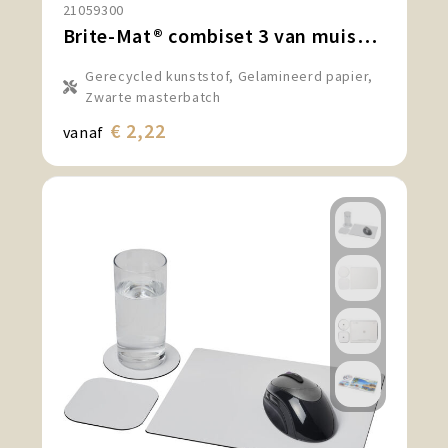
21059300
Brite-Mat® combiset 3 van muismat en onderzetter
Gerecycled kunststof, Gelamineerd papier,
Zwarte masterbatch
€ 2,22
vanaf