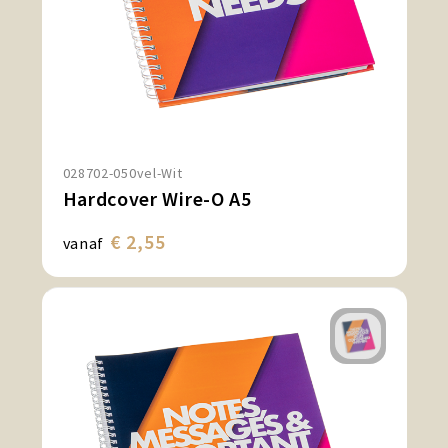
028702-050vel-Wit
Hardcover Wire-O A5
€ 2,55
vanaf