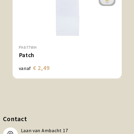
PA677WH
Patch
€ 2,49
vanaf
Contact
Laan van Ambacht 17