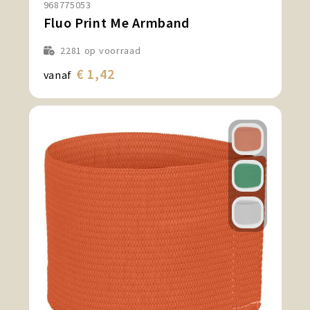
968775053
Snoepgoed en Koek
Fluo Print Me Armband
Sport, Spel en Speelgoed
2281
op voorraad
€ 1,42
vanaf
Strand en Zomer
Technologie
Tassen
Textiel, Kleding en Caps
Wijngeschenken